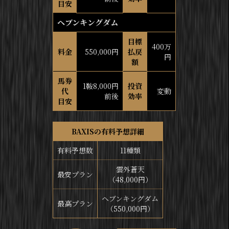
2023年8
新潟
目安
月26日
10R
ヘブンキングダム
長岡ステーク
条件
戦
ス
目標
400万
オッ
10.7
投資
5,000
料金
550,000円
払戻
ズ
倍
金額
円
円
額
10
払戻
不的中
点数
0円
点
金額
馬券
1鞍8,000円
投資
代
変動
前後
効率
目安
2023年8
小倉
月13日
6R
BAXISの有料予想詳細
メイクデビュー
新馬
戦
小倉
有料予想数
11種類
オッ
5.3
投資
5,000
ズ
倍
金額
円
雲外蒼天
10
払戻
5,350
最安プラン
的中
点数
（48,000円）
点
金額
円
ヘブンキングダム
最高プラン
（550,000円）
2023年8
札幌
月6日
11R