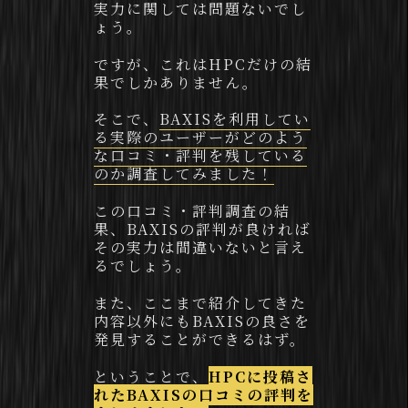
実力に関しては問題ないでし
ょう。
ですが、これはHPCだけの結
果でしかありません。
そこで、
BAXIS
を利用してい
る実際のユーザーがどのよう
な口コミ・評判を残している
のか調査してみました！
この口コミ・評判調査の結
果、BAXISの評判が良ければ
その実力は間違いないと言え
るでしょう。
また、ここまで紹介してきた
内容以外にもBAXISの良さを
発見することができるはず。
ということで、
HPCに投稿さ
れたBAXISの口コミの評判を