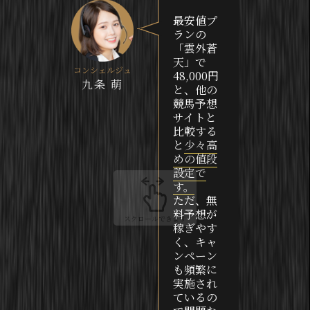
第28回エルムステ
G3
最安値プ
ークス
ランの
「雲外蒼
投
オ
306.8
資
天」で
ッ
5,000円
倍
金
コンシェルジュ
48,000円
ズ
的中
額
九条 萌
と、他の
払
競馬予想
点
戻
153,400
10点
数
金
円
サイトと
額
比較する
と
少々高
めの値段
設定で
2023年8
札幌
月5日
12R
す。
ただ、無
3歳以上1勝クラ
条件
料予想が
戦
ス
稼ぎやす
オ
く、キャ
57.8
投資
5,000
ッ
ンペーン
倍
金額
円
ズ
的中
も頻繁に
点
10
払戻
28,900
実施され
数
点
金額
円
ているの