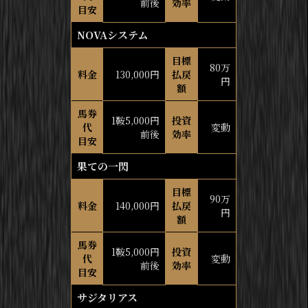
前後
効率
目安
2023年9
阪神
月23日
12R
NOVAシステム
3歳以上2勝ク
条件
戦
ラス
目標
80万
料金
130,000円
払戻
オ
円
62.4
投資
5,000
額
ッ
倍
金額
円
ズ
的中
点
10
払戻
31,200
馬券
1鞍5,000円
投資
数
点
金額
円
代
変動
前後
効率
目安
果ての一閃
2023年9
阪神
月16日
6R
目標
90万
料金
140,000円
払戻
3歳以上1勝クラ
条件
円
戦
ス
額
オ
124.1
投資
5,000
馬券
ッ
1鞍5,000円
投資
倍
金額
円
ズ
代
変動
不的中
前後
効率
点
払戻
目安
10点
0円
数
金額
サジタリアス