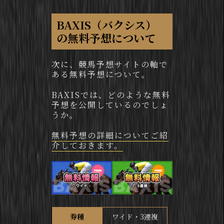
BAXIS（バクシス）
の無料予想について
次に、競馬予想サイトの軸で
ある無料予想について。
BAXISでは、どのような無料
予想を公開しているのでしょ
うか。
無料予想の詳細についてご紹
介しておきます。
券種
ワイド・3連複