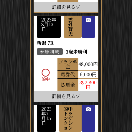
数
金
円
額
2023年
雲
8月13
外
2023年7
函館
日
蒼
月9日
6R
天
3歳未勝利
未勝利戦
新潟 7R
オッ
3.1
投資
5,000
3歳未勝利
未勝利戦
ズ
倍
金額
円
10
払戻
14,950
プラン料
的中
点数
48,000円
点
金額
円
金
馬券代
6,000円
的中
392,800
払戻金
2023年6
函館
円
月25日
8R
3歳以上1勝クラ
条件
戦
ス
2023
的中
オッ
35.7
投資
5,000
年7
トラ
ズ
倍
金額
円
月15
ンザ
10
払戻
日
クシ
不的中
点数
0円
点
金額
ョン