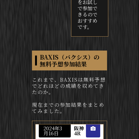
をお試し
で参加で
きるので
おすすめ
です。
BAXIS（バクシス）の
無料予想参加結果
これまで、BAXISは無料予想
でどれほどの成績を収めてき
たのか。
現在までの参加結果をまとめ
てみました。
2024年3
阪神
月16日
4R