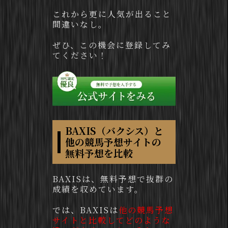
10
払戻
不的中
点数
0円
点
金額
これから更に人気が出ること
間違いなし。
ぜひ、この機会に登録してみ
2024年1
京都
月28日
11R
てください！
第29回シルクロー
G3
ドステークス
オッ
2.7
投資
5,000
ズ
倍
金額
円
10
払戻
5,100
的中
点数
点
金額
円
BAXIS（バクシス）と
他の競馬予想サイトの
無料予想を比較
2024年1
小倉
月27日
1R
BAXISは、無料予想で抜群の
3歳未勝利
未勝利戦
成績を収めています。
オッ
1.8
投資
5,000
ズ
倍
金額
円
では、BAXISは
他の競馬予想
10
払戻
8,450
的中
点数
点
金額
円
サイトと比較してどのような