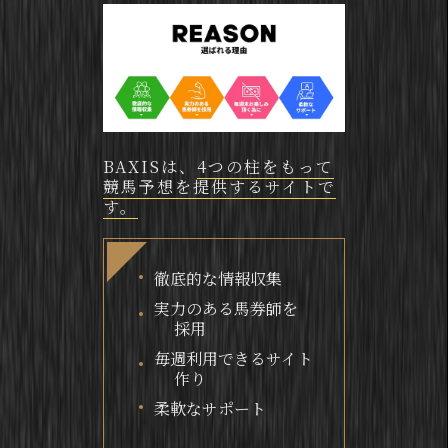
BAXISは、
4つの柱をもって
競馬予想を提供するサイトで
す。
徹底的な情報収集
実力のある馬券師を
採用
毎週利用できるサイト
作り
柔軟なサポート