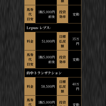
額
馬券
2023年10
京都
1鞍5,000円
投資
月22日
11R
代
変動
前後
効率
目安
第84回菊花賞
G1
Lepus-レプス-
オッ
15.7
投資
5,000
ズ
倍
金額
円
目標
10
払戻
不的中
点数
0円
35万
点
金額
料金
51,000円
払戻
円
額
馬券
2023年10
中山
1鞍5,000円
投資
代
変動
月1日
11R
前後
効率
目安
第57回スプリンタ
G1
的中トランザクション
ーズステークス
オ
23.1
投資
5,000
目標
ッ
40万
倍
金額
円
料金
58,500円
払戻
ズ
円
的中
点
10
払戻
11,550
額
数
点
金額
円
馬券
1鞍5,000円
投資
代
変動