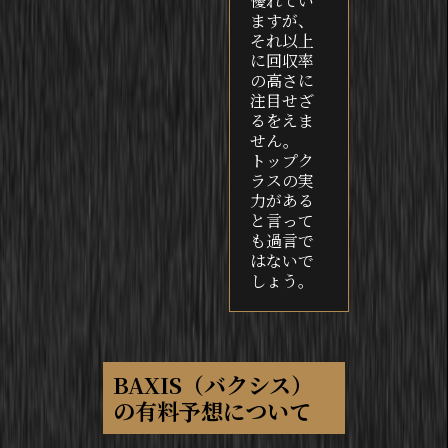
優れてい
ますが、
2023年12
阪神
それ以上
月3日
3R
に回収率
2歳未勝利
未勝利戦
の高さに
注目せざ
オッ
17.2
投資
5,000
るをえま
ズ
倍
金額
円
10
払戻
せん。
不的中
点数
0円
点
金額
トップク
ラスの実
力がある
と言って
2023年11
京都
月19日
11R
も過言で
はないで
第40回マイルチャ
G1
しょう。
ンピオンシップ
投
オ
309.3
資
ッ
5,000円
倍
金
ズ
的中
額
BAXIS（バクシス）
払
点
戻
154,650
の有料予想について
10点
数
金
円
額