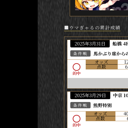
■ウマぎゃるの累計成績
2025年3月31日
船橋 4
馬かぶり席からの
条件戦
オッズ
1
点数
的中
2025年3月29日
中京 1
熊野特別
条件戦
オッズ
4
点数
的中