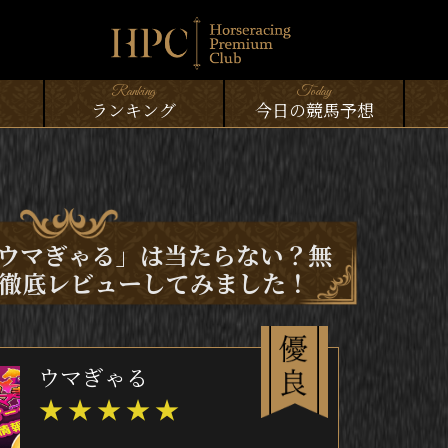
Ranking
Today
ランキング
今日の競馬予想
ウマぎゃる」は当たらない？無
徹底レビューしてみました！
カチケン
5
位
4.8
ウマぎゃる
先月の総合獲得金額
631,200
円