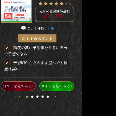
4.8
先月の総合獲得金額
631,200
円
口コミ件数：
5 件
口コミ
おすすめポイント
おすすめ
精度の高い予想印を参考に自分
利益を大きく伸
で予想できる
予想サイト
予想印からそのまま選んでも精
点数を最小限
度は高い