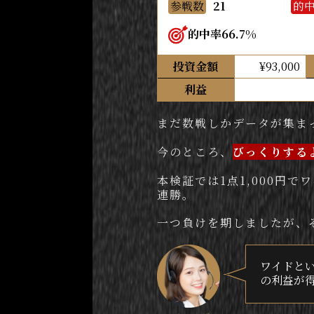
不的中
参戦数
21
的
不的中
的中率66.7%
2025年2月4日
笠松 11
投資金額
¥93,000
2025年3月21日
笠松 8
金華特別(3歳)
条件戦
利益
A6・B3組(AB)
条件戦
オッズ
オッズ
2
点数
まだ数戦しかデータが集ま
点数
不的中
的中
今のところ、
びっくりする
本検証では1点1,000円
2025年1月27日
大井 8
連勝。
2025年3月15日
中山 1
C21617
条件戦
アネモネステークス
OP
一つ負けを期しましたが、
オッズ
オッズ
点数
点数
不的中
ワイドと
不的中
の利益が
2025年1月26日
小倉 6