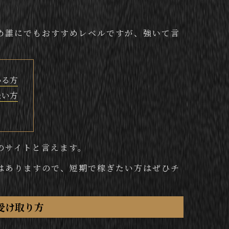
R
.8倍
投資金額
3,000円
め誰にでもおすすめレベルですが、強いて言
6.3倍
投資金額
6,000円
3点
払戻金額
45,800円
6点
払戻金額
6,300円
いる方
R
たい方
R
ス
3.2倍
投資金額
3,000円
9.6倍
投資金額
6,000円
3点
払戻金額
33,300円
6点
払戻金額
19,600円
のサイトと言えます。
はありますので、短期で稼ぎたい方はぜひチ
R
陸牛 煌 賞(3歳)
受け取り方
.8倍
投資金額
3,000円
6.5倍
投資金額
6,000円
3点
払戻金額
14,300円