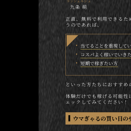
コンシェルジュ
2025年3月12日
園田 9
九条 萌
3歳未勝利
未勝利戦
アンズ賞C1二
条件戦
オッズ
6
正直、無料で利用できるた
オッズ
点数
うのであれば、
点数
的中
的中
当てることを重視して
2025年1月25日
小倉 7
コスパよく稼いでいき
2025年3月11日
園田 8
4歳以上1勝クラ
条件戦
短期で稼ぎたい方
C1一
条件戦
オッズ
1
オッズ
1
点数
点数
的中
といった方たちにおすすめ
的中
体験だけでも稼げる可能性
ェックしてみてください！
2025年1月24日
船橋 1
2025年3月5日
笠松 8R
茨城の銘柄和牛 常
条件戦
ウマぎゃるの買い目の
A5・B3組(AB)
条件戦
オッズ
1
オッズ
2
点数