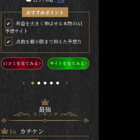
口コミ件数：
3 件
口コミ
おすすめポイント
おすすめ
利益を大きく伸ばせる本物のAI
コツコツと利
予想サイト
特化したサイト
点数を最小限まで抑えた予想力
競馬初心者こ
物の競馬予想サイト
最強
ランキング
カチケン
シンケイ
1
2
位
位