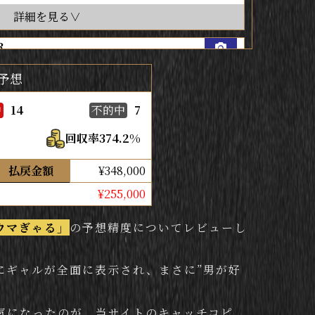
4.7
先月の総合獲得金額
89,200
R
円
)
予想
口コミ件数：
5 件
3.9倍
投資金額
6,000円
6点
払戻金額
0円
おすすめポイント
中
14
不的中
7
的中し始めると大型連勝が狙え
回収率374.2%
る
予想精度の高さから1点あたりの
払戻金額
¥348,000
R
馬券代を引き上げて高額払戻が狙える
¥255,000
3.2倍
投資金額
6,000円
ウマぎゃる」
の予想精度についてレビューし
6点
払戻金額
23,200円
にギャルが全面に表示され、まさに”男が好
1R
気になったのが、当サイトの
キャッチコピ