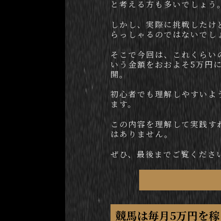
と考える方も多いでしょう
しかし、実際に挑戦したけ
らっしゃるのではないでし
そこで今回は、これくらい
いう金額をおおよそ5万円
開。
初心者でも理解しやすいよ
ます。
この内容を理解して実践す
はありません。
ぜひ、最後までご覧くださ
競馬は毎月5万円を