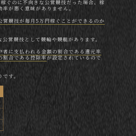
円稼ぐのに不向きな公営競技だった場合、稼
効率が悪く意味がありません。
公営競技が毎月5万円稼ぐことができるのか
な公営競技として競輪や競艇があります。
中者に支払われる金額の割合である還元率
の割合である控除率
が設定されているので
りです。
ウマぎゃる
1
位
4.9
%
先月の総合獲得金額
146,300
円
口コミ件数：
154 件