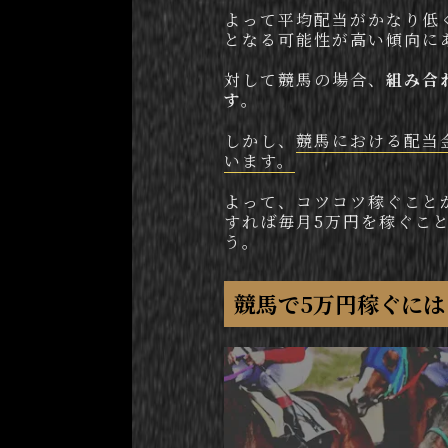
よって平均配当がかなり低
となる可能性が高い傾向に
対して競馬の場合、
組み合
す。
しかし、
競馬における配当
います。
よって、コツコツ稼ぐこと
すれば毎月5万円を稼ぐこ
う。
競馬で5万円稼ぐには