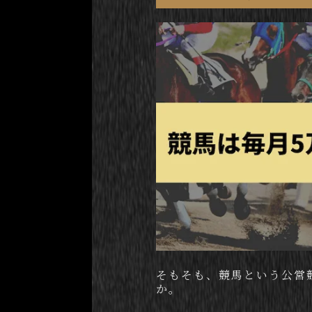
そもそも、競馬という公営
か。