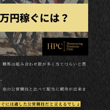
、競馬は組み合わせ数が多く当てづらいと思
話。
、他の公営競技と比べて配当に期待が出来ま
稼ぐには適した公営競技だと言えるでしょ