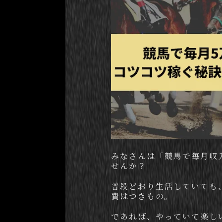
みなさんは「競馬で毎月収
せんか？
普段どおり生活していても
費はつきもの。
であれば、やっていて楽し