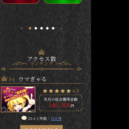
アクセス数
ランキング
ウマぎゃる
ウマぎゃ
1
1
位
位
4.9
先月の総合獲得金額
146,300
円
口コミ件数：
154 件
口コミ件