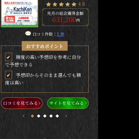
4.8
先月の総合獲得金額
631,200
円
口コミ件数：
5 件
口コミ
おすすめポイント
おすすめ
精度の高い予想印を参考に自分
利益を大きく伸
で予想できる
予想サイト
予想印からそのまま選んでも精
点数を最小限
度は高い