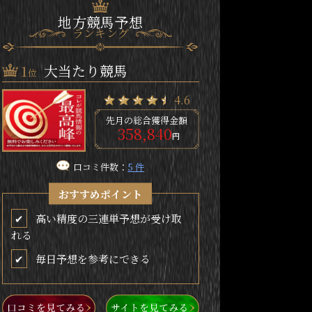
地方競馬予想
ランキング
大当たり競馬
逆転競馬
1
2
位
位
4.6
先月の総合獲得金額
358,840
円
口コミ件数：
5 件
口コミ件
おすすめポイント
おすすめ
高い精度の三連単予想が受け取
馬券代の9倍以
れる
現
毎日予想を参考にできる
短期・長期問
で稼げる