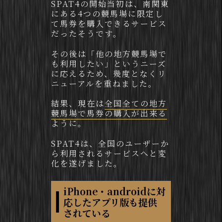
SPAT4の開始当初は、南関東
にある4つの競馬場に限定し
て馬券を購入できるサービス
だったそうです。
その後は「他の地方競馬場で
も利用したい」というニーズ
に応えるため、幾度となくリ
ニューアルを重ねました。
結果、現在は
全国全ての地方
競馬場で馬券の購入が出来る
ように。
SPAT4は、全国のユーザーか
ら利用されるサービスへと変
化を遂げました。
iPhone・androidに対
応したアプリ版も提供
されている