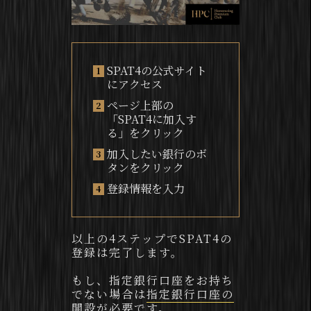
SPAT4の公式サイト
にアクセス
ページ上部の
「SPAT4に加入す
る」をクリック
加入したい銀行のボ
タンをクリック
登録情報を入力
以上の4ステップでSPAT4の
登録は完了します。
もし、指定銀行口座をお持ち
でない場合は
指定銀行口座の
開設が必要
です。