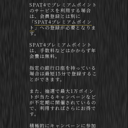
SPAT4でプレミアムポイント
のサービスを利用する場合
は、会員登録とは別に
「
SPAT4プレミアムポイン
ト
」への登録が必要となりま
す。
SPAT4プレミアムポイント
は、手数料などはかからず年
会費は無料。
指定の銀行口座を持っている
場合は最短15分で登録するこ
とができます。
また、抽選で最大1万ポイン
トが当たるキャンペーンなど
が不定期に開催されているの
で、利用すればさらにお得で
す。
積極的にキャンペーンに参加