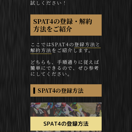
試しください！
SPAT4の登録・解約
方法をご紹介
ここではSPAT4の
登録方法と
解約方法
をご紹介します。
どちらも、手順通りに従えば
簡単にできるので、ぜひ参考
にしてください。
SPAT4の登録方法