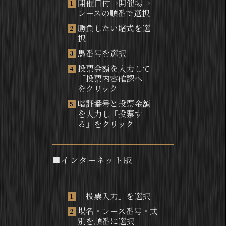
開催日付→開催場→
レースの順番で選択
勝負したい賭式を選
択
馬番号を選択
投票金額を入力して
「投票内容確認へ」
をクリック
暗証番号と投票金額
を入力し「投票す
る」をクリック
■インターネット版
「投票入力」を選択
場名・レース番号・式
別を順番に選択