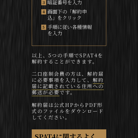
暗証番号を入力
画面下の「解約申
込」をクリック
手順に従い各種情報
を入力
以上、5つの手順でSPAT4を
解約することができます。
二口座制会員の方は、解約届
に必要事項を入力して、
解約
届に記載されている住所への
郵送が必要
です。
解約届は公式HPからPDF形
式のファイルをダウンロード
してください。
SPAT4に関するよく