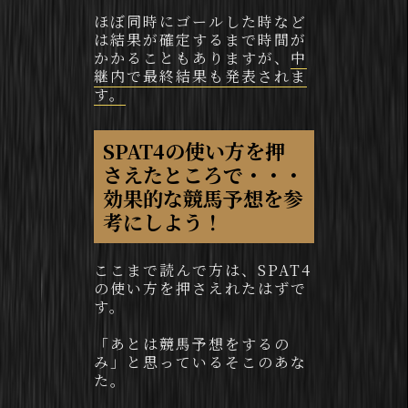
ほぼ同時にゴールした時など
は結果が確定するまで時間が
かかることもありますが、
中
継内で最終結果も発表されま
す。
SPAT4の使い方を押
さえたところで・・・
効果的な競馬予想を参
考にしよう！
ここまで読んで方は、SPAT4
の使い方を押さえれたはずで
す。
「あとは競馬予想をするの
み」と思っているそこのあな
た。