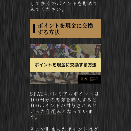
して多くのポイントを貯めて
みてください。
ポイントを現金に交換
する方法
SPAT4プレミアムポイントは
100円分の馬券を購入すると
100ポイントが付与されると
いった仕組み
となっていま
す。
そこで貯まったポイントはグ