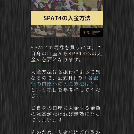
SPAT4で馬券を買うには、ご
自身の口座から
SPAT4への入
金が必要
となります。
入金方法は各銀行によって異
なるので、公式HPの「
各銀
行の口座への入金方法は？
」
という項目を参考にしてくだ
さい。
ご自身の口座に入金する金額
の残高がなければ無効になっ
てしまいます。
そのため、入金前はご自身の