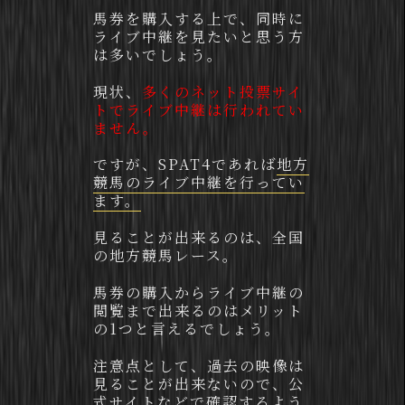
馬券を購入する上で、同時に
ライブ中継を見たいと思う方
は多いでしょう。
現状、
多くのネット投票サイ
トでライブ中継は行われてい
ません。
ですが、SPAT4であれば
地方
競馬のライブ中継を行ってい
ます。
見ることが出来るのは、全国
の地方競馬レース。
馬券の購入からライブ中継の
閲覧まで出来るのはメリット
の1つと言えるでしょう。
注意点として、過去の映像は
見ることが出来ないので、公
式サイトなどで確認するよう