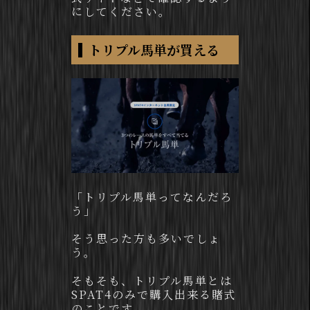
にしてください。
トリプル馬単が買える
「トリプル馬単ってなんだろ
う」
そう思った方も多いでしょ
う。
そもそも、トリプル馬単とは
SPAT4のみで購入出来る賭式
のことです。