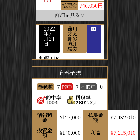
3歳以上1勝クラ
払戻金
746,050円
条件
戦
ス
オ
58.7
投資
20,000
ッ
倍
金額
円
2022
茜川
ズ
的中
年7
弥太
点
40
払戻
41,090
月24
郎の
数
点
金額
円
日
直卸
馬券
札幌 11R
2022年12
阪神
月3日
11R
報知杯大雪ハン
条
有料予想
件
デキャップ
第73回チャレンジ
戦
G3
カップ
参戦数
7
的中
7
不的中
0
プラン
55,000円
オ
料金
141.8
投資
20,000
※2R提供
ッ
的中率
回収率
倍
金額
円
ズ
馬券代
20,000円
100%
2802.3%
的中
点
払戻
99,260
的中
40点
2,199,880
数
金額
円
払戻金
円
情報料
払戻金
¥127,000
¥7,482,010
金
額
投資金
2022年11
阪神
¥140,000
利益
¥7,215,010
額
月26日
11R
2022
茜川