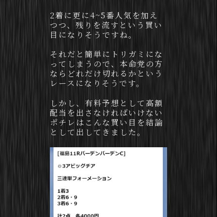
86.9
投資
20,000
ッ
倍
金額
円
ズ
2着に更に4~5番人気を加え
的中
点
40
払戻
60,830
つつ、残りを流すという買い
数
点
金額
円
目になりそうですね。
それだと簡単にトリガミにな
2022年10
中山
ってしまうので、本命党の方
月2日
10R
ならどれだけ切れるかという
レースになりそうです。
茨城新聞杯
条件戦
オ
しかし、有料予想として高額
47.7
投資
20,000
ッ
配当を出さなければいけない
倍
金額
円
ズ
的中
ポチレはこんな買い目を結論
点
40
払戻
33,390
として出してきました。
数
点
金額
円
2022年9
中山
月25日
6R
3歳以上1勝クラ
条件
戦
ス
オ
55.5
投資
20,000