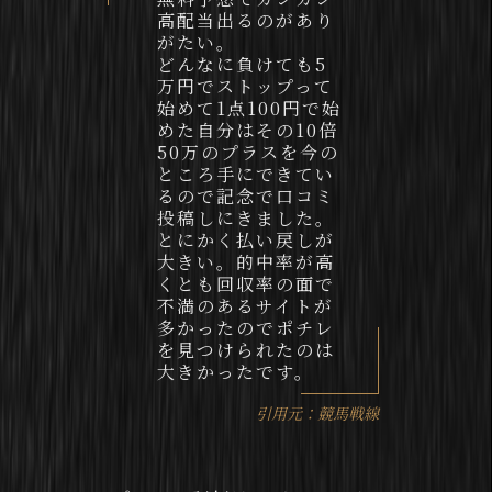
3歳以上1勝クラ
条件
高配当出るのがあり
戦
ス
がたい。
オ
どんなに負けても5
121.2
投資
20,000
ッ
倍
金額
円
万円でストップって
ズ
的中
始めて1点100円で始
点
払戻
84,840
40点
めた自分はその10倍
数
金額
円
50万のプラスを今の
ところ手にできてい
るので記念で口コミ
2022年7
小倉
投稿しにきました。
月24日
11R
とにかく払い戻しが
大きい。的中率が高
第70回トヨタ賞中
G3
京記念
くとも回収率の面で
不満のあるサイトが
投
オ
1420.7
資
20,000
多かったのでポチレ
ッ
倍
金
円
を見つけられたのは
ズ
的中
額
大きかったです。
払
点
戻
426,210
40点
引用元：競馬戦線
数
金
円
額