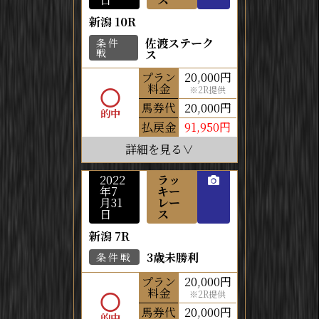
払
点
戻
171,360
新潟 10R
40点
数
金
円
額
佐渡ステーク
条件
戦
ス
プラン
20,000円
2022年12
中山
料金
※2R提供
月25日
9R
馬券代
20,000円
的中
グッドラックハン
条
払戻金
91,950円
件
デキャップ
戦
投
オ
32898.7
資
20,000
2022
ラッ
ッ
倍
金
円
年7
キー
ズ
不的中
額
月31
レー
払
日
ス
点
戻
40点
0円
数
金
新潟 7R
額
3歳未勝利
条件戦
プラン
20,000円
料金
2022年12
阪神
※2R提供
月11日
7R
馬券代
20,000円
的中