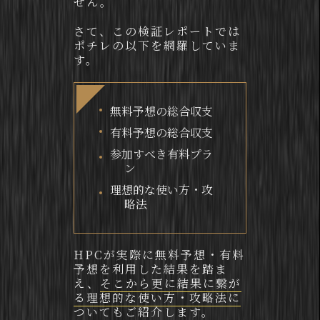
せん。
さて、この検証レポートでは
ポチレの以下を網羅していま
す。
無料予想の総合収支
有料予想の総合収支
参加すべき有料プラ
ン
理想的な使い方・攻
略法
HPCが実際に無料予想・有料
予想を利用した結果を踏ま
え、
そこから更に結果に繋が
る理想的な使い方・攻略法に
ついてもご紹介します。