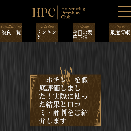
Excellent Site
Ranking
Today
Secret
優良一覧
ランキン
今日
の
競
厳選情報
グ
馬予想
「ポチレ」を徹
底評価しまし
た！実際に使っ
た結果と口コ
ミ・評判をご紹
介します