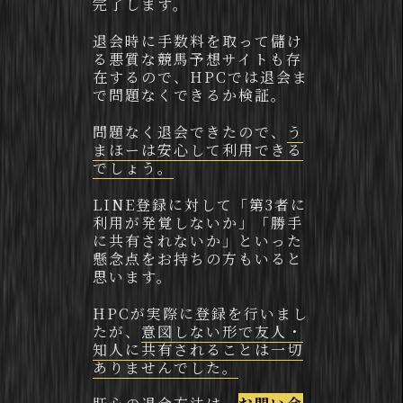
完了します。
退会時に手数料を取って儲け
る悪質な競馬予想サイトも存
在するので、HPCでは退会ま
で問題なくできるか検証。
問題なく退会できたので、
う
まほー
は安心して利用できる
でしょう。
LINE登録に対して「第3者に
利用が発覚しないか」「勝手
に共有されないか」といった
懸念点をお持ちの方もいると
思います。
HPCが実際に登録を行いまし
たが、
意図しない形で友人・
知人に共有されることは一切
ありませんでした。