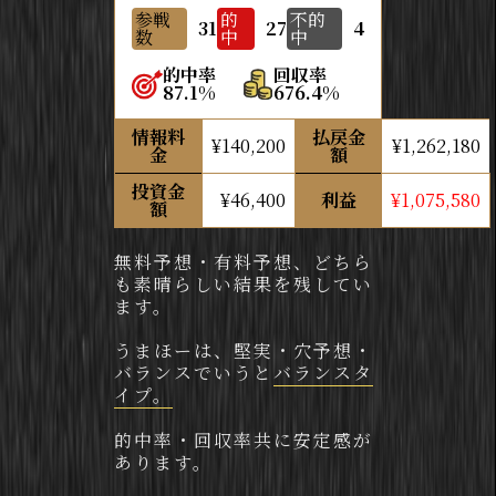
参戦
的
不的
31
27
4
数
中
中
的中率
回収率
87.1%
676.4%
情報料
払戻金
¥140,200
¥1,262,180
金
額
投資金
¥46,400
利益
¥1,075,580
額
無料予想・有料予想、どちら
も素晴らしい結果を残してい
ます。
うまほーは、堅実・穴予想・
バランスでいうと
バランスタ
イプ。
的中率・回収率共に安定感が
あります。