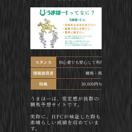
スタンス
初心者でも安心して利用できる競馬予
情報提供者
競馬・馬券のプロ
特典
30,000円分のポイント
うまほーは、安定感が抜群の
競馬予想サイトです。
実際に、HPCが検証した際も
素晴らしい成績を収めていま
す。