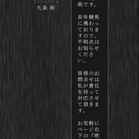
コンシェルジュ
萌です。
九条 萌
長年競馬
に携わっ
ておりま
すので、
不明点は
お知らせ
くださ
い。
皆様のお
問合せは
私が責任
を持って
対応させ
て頂きま
す。
お気軽に
ページ右
下の『吹