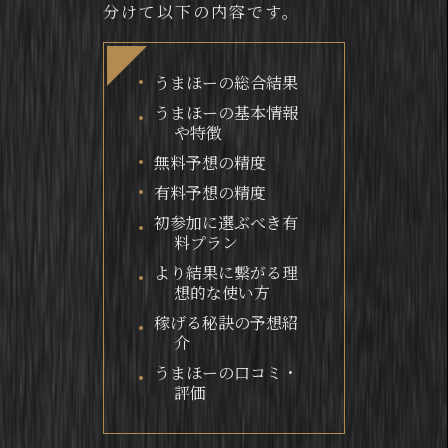
分けて以下の内容です。
うまほーの総合結果
うまほーの基本情報
や特徴
無料予想の精度
有料予想の精度
初参加に選ぶべき有
料プラン
より結果に繋がる理
想的な使い方
稼げる秘訣の予想紹
介
うまほーの口コミ・
評価