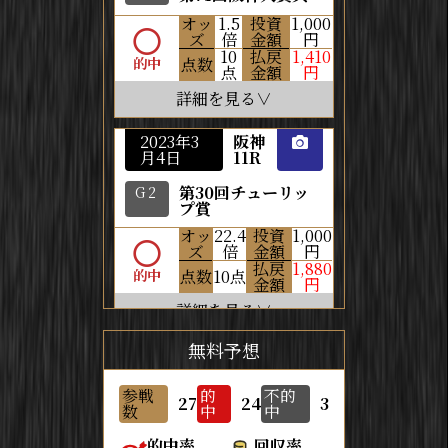
オッ
1.5
投資
1,000
ズ
倍
金額
円
10
払戻
1,410
的中
点数
点
金額
円
2023年3
阪神
月4日
11R
第30回チューリッ
G2
プ賞
オッ
22.4
投資
1,000
ズ
倍
金額
円
払戻
1,880
的中
点数
10点
金額
円
無料予想
2023年2
中山
月26日
11R
参戦
的
不的
27
24
3
第97回中山記念
G2
数
中
中
オッ
15.2
投資
1,000
的中率
回収率