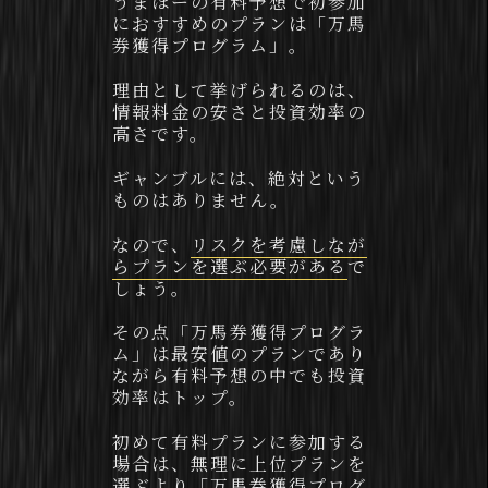
うまほーの有料予想で初参加
オッ
29.8
投資
1,000
におすすめのプランは「万馬
ズ
倍
金額
円
券獲得プログラム」。
払戻
1,170
的中
点数
10点
金額
円
理由として挙げられるのは、
情報料金の安さと投資効率の
高さです。
2022年11
東京
月12日
11R
ギャンブルには、絶対という
ものはありません。
第27回東京中日ス
G3
ポーツ杯武蔵野ス
テークス
なので、
リスクを考慮しなが
らプランを選ぶ必要がある
で
オッ
投資金
1,000
3倍
ズ
額
円
しょう。
10
払戻金
1,060
的中
点数
点
額
円
その点「万馬券獲得プログラ
ム」は最安値のプランであり
ながら有料予想の中でも投資
効率はトップ。
2022年10
東京
月30日
11R
初めて有料プランに参加する
第166回天皇賞
G1
場合は、無理に上位プランを
(秋)
選ぶより「万馬券獲得プログ