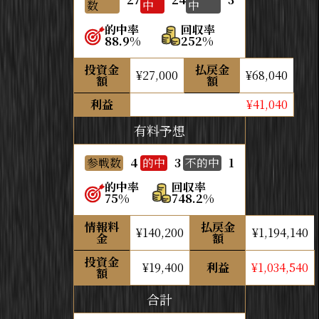
数
中
中
的中率
回収率
88.9%
252%
投資金
払戻金
¥27,000
¥68,040
額
額
利益
¥41,040
有料予想
参戦数
4
的中
3
不的中
1
的中率
回収率
75%
748.2%
情報料
払戻金
¥140,200
¥1,194,140
金
額
投資金
¥19,400
利益
¥1,034,540
額
合計