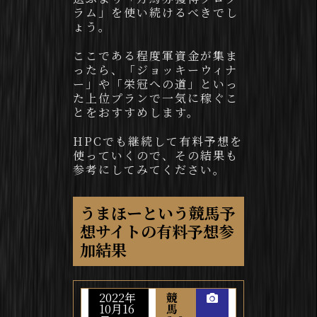
オッ
12.1
投資
1,000
ラム」を使い続けるべきでし
ズ
倍
金額
円
ょう。
10
払戻
320
トリガ
点数
点
金額
円
ミ
ここである程度軍資金が集ま
ったら、「ジョッキーウィナ
ー」や「栄冠への道」といっ
た上位プランで一気に稼ぐこ
2022年10
阪神
とをおすすめします。
月16日
11R
第27回秋華賞
G1
HPCでも継続して有料予想を
使っていくので、その結果も
オッ
3.6
投資
1,000
ズ
倍
金額
円
参考にしてみてください。
10
払戻
980
トリガ
点数
点
金額
円
ミ
うまほーという競馬予
想サイトの有料予想参
加結果
2022年10
阪神
月15日
6R
3歳以上1勝クラ
条件
戦
2022年
ス
競
10月16
馬
オッ
12.3
投資
1,000