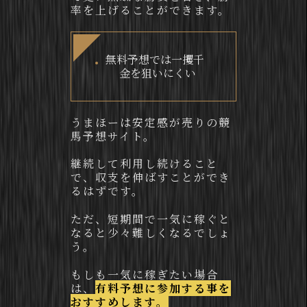
率を上げることができます。
無料予想では一攫千
金を狙いにくい
うまほーは安定感が売りの競
馬予想サイト。
継続して利用し続けること
で、収支を伸ばすことができ
るはずです。
ただ、短期間で一気に稼ぐと
なると少々難しくなるでしょ
う。
もしも一気に稼ぎたい場合
は、
有料予想に参加する事を
おすすめします。