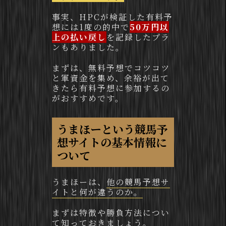
事実、HPCが検証した有料予
想には1度の的中で
50万円以
上の払い戻し
を記録したプラ
ンもありました。
まずは、無料予想でコツコツ
と軍資金を集め、余裕が出て
きたら有料予想に参加するの
がおすすめです。
うまほーという競馬予
想サイトの基本情報に
ついて
うまほーは、
他の競馬予想サ
イトと何が違うのか。
まずは特徴や勝負方法につい
て知っておきましょう。