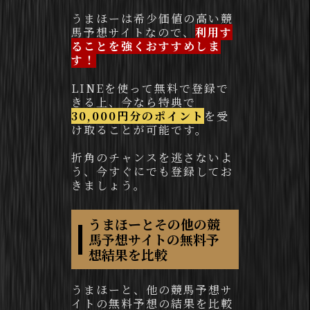
的中
点数
点
金額
円
うまほーは希少価値の高い競
馬予想サイトなので、
利用す
ることを強くおすすめしま
2023年2
東京
す！
月11日
11R
LINEを使って無料で登録で
第58回デイリー杯
G3
クイーンカップ
きる上、今なら特典で
30,000円分のポイント
を受
オッ
7.5
投資
1,000
け取ることが可能です。
ズ
倍
金額
円
10
払戻
2,490
的中
点数
点
金額
円
折角のチャンスを逃さないよ
う、今すぐにでも登録してお
きましょう。
2023年2
東京
月4日
11R
うまほーとその他の競
早春ステーク
馬予想サイトの無料予
条件
戦
ス
想結果を比較
オ
112.1
投資
1,000
ッ
倍
金額
円
ズ
うまほーと、他の競馬予想サ
的中
点
払戻
11,210
イトの無料予想の結果を比較
10点