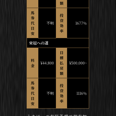
ンズカップ
額
オッ
13.3
投資
1,000
ズ
倍
金額
円
馬
10
払戻
投
不的中
点数
0円
券
点
金額
資
代
不明
1677％
効
目
率
安
2022年11
阪神
月26日
11R
栄冠への道
第9回ラジオ
G3
目
NIKKEI杯京都2
標
歳ステークス
料
¥44,800
払
¥500,000~
金
オッ
13.6
投資
1,000
戻
ズ
倍
金額
円
額
10
払戻
4,980
的中
点数
点
金額
円
馬
投
券
資
代
不明
1116％
効
2022年11
阪神
目
月20日
11R
率
安
第39回マイルチャ
G1
ンピオンシップ