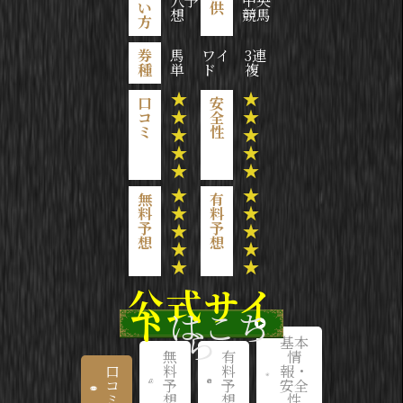
穴予
中央
い
供
想
競馬
方
券
馬
ワイ
3連
種
単
ド
複
口
安
コ
全
ミ
性
無
有
料
料
予
予
想
想
公式サイ
ト
はこち
ら
基本
無
有
情
口
料
料
報・
コ
予
予
安全
ミ
想
想
性