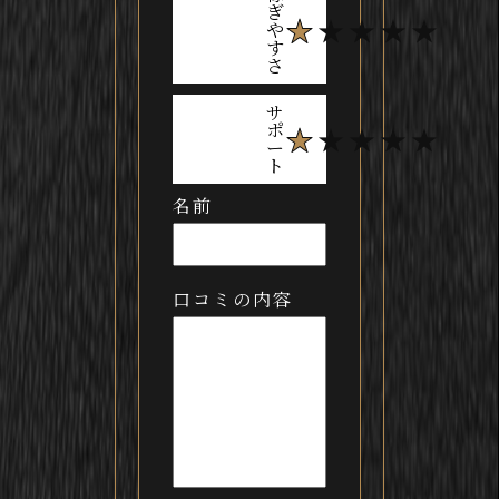
ぎ
た金額は数千万
★
★
★
★
★
や
に上ります。
す
投稿者:
思いってああ
皆様によりよい
さ
ああああ
競馬予想を行っ
ていただけるよ
サ
ポ
うに検証を続け
★
★
★
★
★
2023年10月17日
ー
ております。
総合評価
ト
4.3
名前
無料
有料
サポ
稼
予想
予想
ート
ぎ
や
4.0
4.0
5.0
口コミの内容
す
さ
4.0
運営の対応が
良いし、無
料、ポイント
もかなり当た