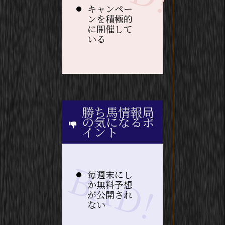
キャンペー
総合評価
ンを積極的
5.0
に開催して
いる
無料
有料
サポ
稼
予想
予想
ート
ぎ
や
5.0
5.0
5.0
す
さ
5.0
勝ち馬情報局
の気になるポ
勝ち馬情報局
イント
の有料予想に
参加してみま
した。
BAD!
そしたら30万
毎週末にし
円のプラスで
か無料予想
した。
が公開され
本当に感動し
ない
ました！