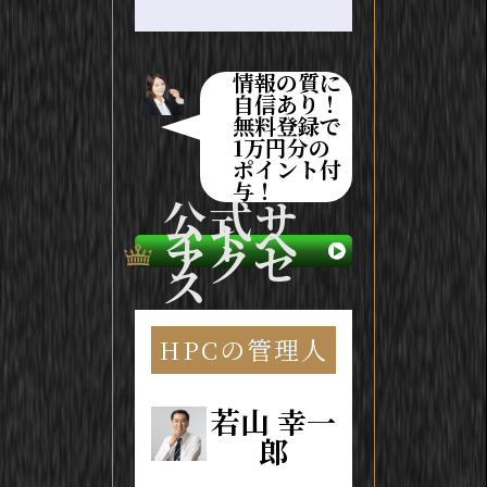
投稿者:
ならならなら
なら
情報の質に
自信あり！
2023年10月17日
無料登録で
総合評価
1万円分の
4.0
ポイント付
与！
公式サ
無料
有料
サポ
稼
イトへ
予想
予想
ート
ぎ
アクセ
や
4.0
4.0
4.0
ス
す
さ
4.0
HPCの管理人
口コミの評判
すごいなwww
若山 幸一
使ってみよっ
郎
とwwwww