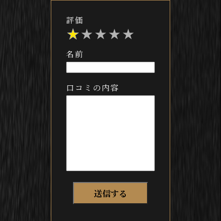
2023年10月17日
総合評価
評価
4.3
★
★
★
★
★
無料
有料
サポ
稼
名前
予想
予想
ート
ぎ
や
5.0
4.0
4.0
す
口コミの内容
さ
4.0
16頭立ての難
しいレースで
も少頭数のレ
ースみたいに
バシバシと当
ててくれるの
で毎週楽しく
競馬してま
す。