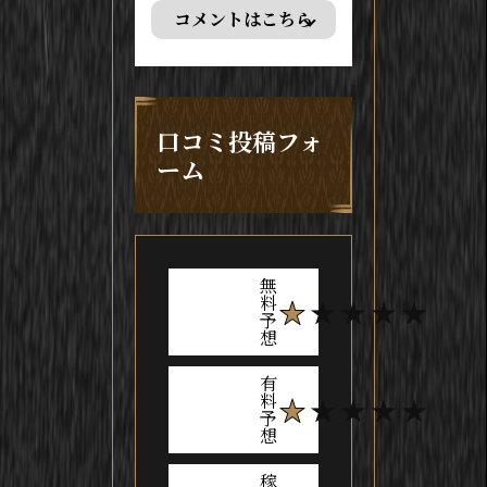
コメントはこちら
投稿者:
RAD
青山学院大学卒
業後、某大手デ
2023年10月17日
ータサイエンス
総合評価
企業に入社。
口コミ投稿フォ
学生より趣味と
4.8
していた競馬で
ーム
得意のデータ分
無料
有料
サポ
稼
析を使って予想
予想
予想
ート
ぎ
を行っていまし
や
4.0
5.0
5.0
た。
す
その頃に競馬予
さ
無
想サイトを知
5.0
料
★
★
★
★
★
り、
予
「Horseracing
想
Premium
勝ち馬情報局
Club」を立ち
ってこんなに
有
上げ検証を始め
料
★
★
★
★
★
すごいサイト
予
ることに。
だったの？？
想
現在では競馬歴
早く教えてお
20年以上とな
いてよ〜
稼
り、競馬に使っ